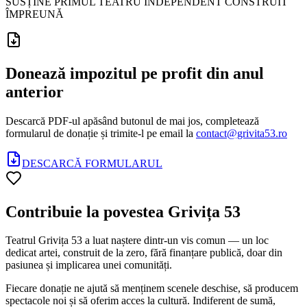
SUSȚINE PRIMUL TEATRU INDEPENDENT CONSTRUIT
ÎMPREUNĂ
Donează impozitul pe profit din anul
anterior
Descarcă PDF-ul apăsând butonul de mai jos, completează
formularul de donație și trimite-l pe email la
contact@grivita53.ro
DESCARCĂ FORMULARUL
Contribuie la povestea Grivița 53
Teatrul Grivița 53 a luat naștere dintr-un vis comun — un loc
dedicat artei, construit de la zero, fără finanțare publică, doar din
pasiunea și implicarea unei comunități.
Fiecare donație ne ajută să menținem scenele deschise, să producem
spectacole noi și să oferim acces la cultură. Indiferent de sumă,